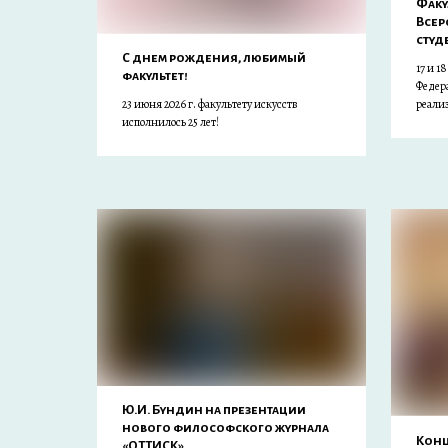
Факу
Всер
студ
С днем рождения, любимый
17 и 1
факультет!
Федер
23 июня 2026 г. факультету искусств
реализ
исполнилось 25 лет!
Ю.И. Бундин на презентации
нового философского журнала
Конц
«ОТТИСК»