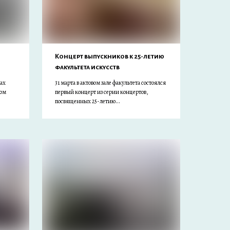
Концерт выпускников к 25-летию
факультета искусств
ках
31 марта в актовом зале факультета состоялся
вом
первый концерт из серии концертов,
посвященных 25-летию...