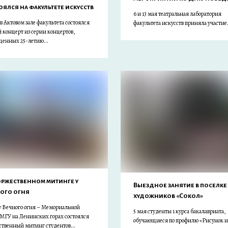
оялся на факультете искусств
6 и 13 мая театральная лаборатория
 в Актовом зале факультета состоялся
факультета искусств приняла участие.
 концерт из серии концертов,
щенных 25-летию...
оржественном митинге у
Выездное занятие в поселке
ого огня
художников «Сокол»
 у Вечного огня – Мемориальной
5 мая студенты 1 курса бакалавриата,
 МГУ на Ленинских горах состоялся
обучающиеся по профилю «Рисунок и
ственный митинг студентов...