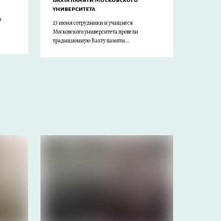
Вахта памяти Московского
университета
з
23 июня сотрудники и учащиеся
Московского университета провели
традиционную Вахту памяти...