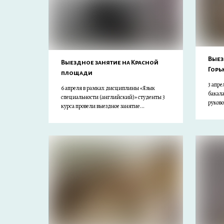
Выез
Выездное занятие на Красной
Горь
площади
3 апре
6 апреля в рамках дисциплины «Язык
бакал
специальности (английский)» студенты 3
руково
курса провели выездное занятие...