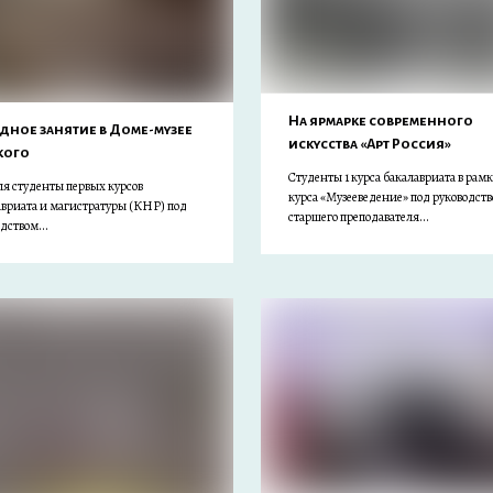
На ярмарке современного
дное занятие в Доме-музее
искусства «Арт Россия»
кого
Студенты 1 курса бакалавриата в рам
ля студенты первых курсов
курса «Музееведение» под руководст
авриата и магистратуры (КНР) под
старшего преподавателя...
дством...