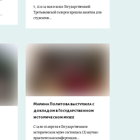
5, 12 и 14 мая в залах Государственной
Третьяковской галереи прошли занятия для
..
студентов...
Марина Политова выступила с
докладом в Государственном
историческом музее
С 14 по 16 апреля в Государственном
историческом музее состоялась IX научно-
практическая конференция...