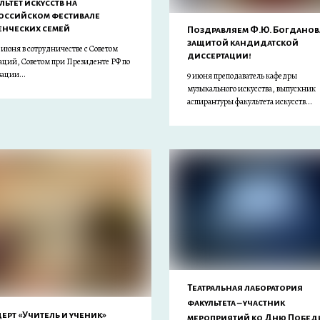
льтет искусств на
оссийском фестивале
енческих семей
Поздравляем Ф.Ю. Богданов
защитой кандидатской
8 июня в сотрудничестве с Советом
диссертации!
аций, Советом при Президенте РФ по
ации...
9 июня преподаватель кафедры
музыкального искусства, выпускник
аспирантуры факультета искусств...
Театральная лаборатория
факультета – участник
ерт «Учитель и ученик»
мероприятий ко Дню Побед