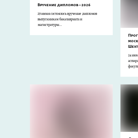
Вручение дипломов – 2026
29 июня состоялось вручение дипломов
выпускникам бакалавриата и
магистратуры...
Прог
моск
Шехт
24 ию
аспира
факуль