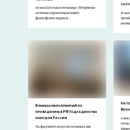
сост
26 мая 2026 года в гостинице «Метрополь»
состоялась презентация нового
19 мая
философского журнала...
третий
посвя
На т
В рамках мероприятий по
Вечн
проведению в РФ Года единства
народов России
6 мая
стелы
На факультете искусств состоялись два
торже