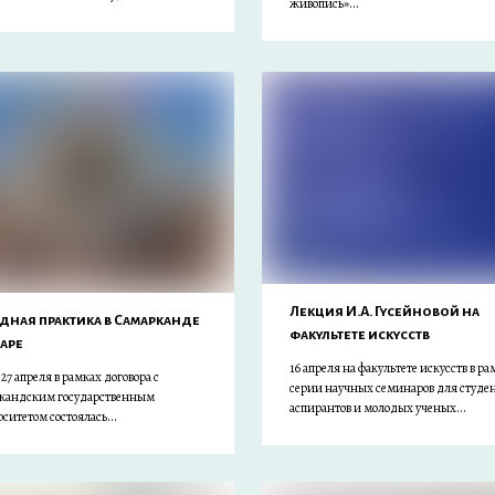
живопись»...
Лекция И.А. Гусейновой на
дная практика в Самарканде
факультете искусств
харе
16 апреля на факультете искусств в ра
о 27 апреля в рамках договора с
серии научных семинаров для студен
кандским государственным
аспирантов и молодых ученых...
ситетом состоялась...