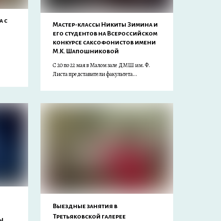
а с
Мастер-классы Никиты Зимина и
его студентов на Всероссийском
конкурсе саксофонистов имени
М.К. Шапошниковой
С 20 по 22 мая в Малом зале ДМШ им. Ф.
Листа представители факультета...
Выездные занятия в
Третьяковской галерее
ы