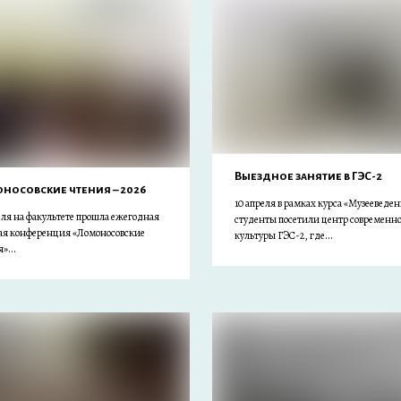
Выездное занятие в ГЭС-2
носовские чтения – 2026
10 апреля в рамках курса «Музееведен
еля на факультете прошла ежегодная
студенты посетили центр современн
ая конференция «Ломоносовские
культуры ГЭС-2, где...
»...