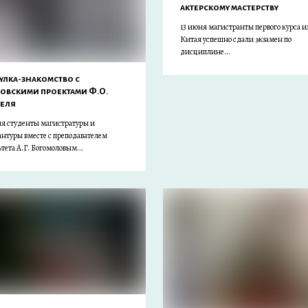
актерскому мастерству
13 июня магистранты первого курса и
Китая успешно сдали экзамен по
дисциплине...
улка-знакомство с
овскими проектами Ф.О.
еля
ня студенты магистратуры и
нтуры вместе с преподавателем
тета А.Г. Богомоловым...