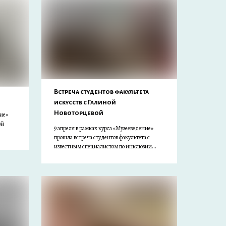
Встреча студентов факультета
искусств с Галиной
Новоторцевой
ие»
ой
9 апреля в рамках курса «Музееведение»
прошла встреча студентов факультета с
известным специалистом по инклюзии...