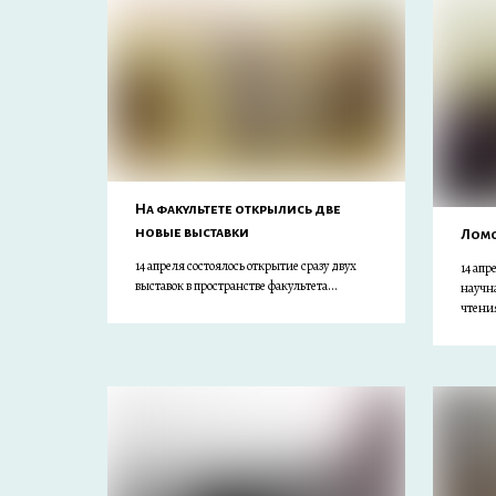
На факультете открылись две
новые выставки
Ломо
14 апреля состоялось открытие сразу двух
14 апр
выставок в пространстве факультета...
научн
чтения