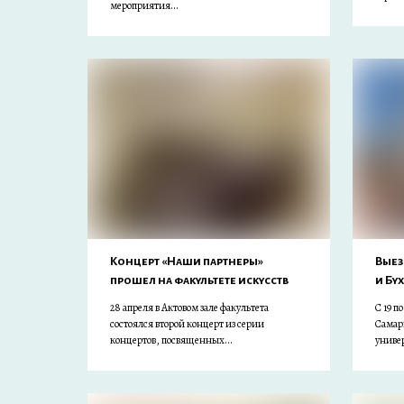
мероприятия...
Концерт «Наши партнеры»
Выез
прошел на факультете искусств
и Бу
28 апреля в Актовом зале факультета
С 19 п
состоялся второй концерт из серии
Самар
концертов, посвященных...
универ