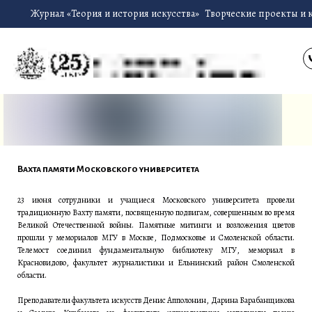
Журнал «Теория и история искусства»
Творческие проекты и 
Вахта памяти Московского университета
23 июня сотрудники и учащиеся Московского университета провели
традиционную Вахту памяти, посвященную подвигам, совершенным во время
Великой Отечественной войны. Памятные митинги и возложения цветов
прошли у мемориалов МГУ в Москве, Подмосковье и Смоленской области.
Телемост соединил фундаментальную библиотеку МГУ, мемориал в
Красновидово, факультет журналистики и Ельнинский район Смоленской
области.
Преподаватели факультета искусств Денис Апполонин, Дарина Барабанщикова