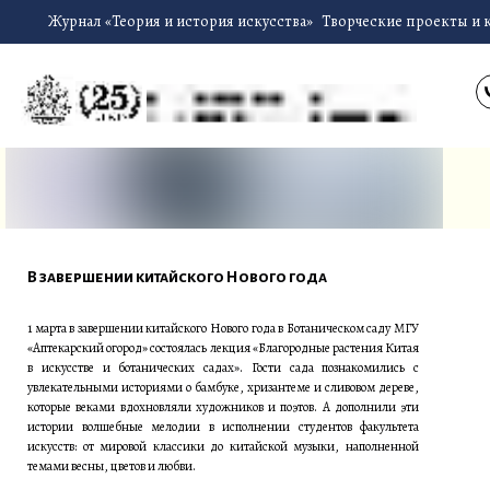
Журнал «Теория и история искусства»
Творческие проекты и 
В завершении китайского Нового года
1 марта в завершении китайского Нового года в Ботаническом саду МГУ
«Аптекарский огород» состоялась лекция «Благородные растения Китая
в искусстве и ботанических садах». Гости сада познакомились с
увлекательными историями о бамбуке, хризантеме и сливовом дереве,
которые веками вдохновляли художников и поэтов. А дополнили эти
истории волшебные мелодии в исполнении студентов факультета
искусств: от мировой классики до китайской музыки, наполненной
темами весны, цветов и любви.