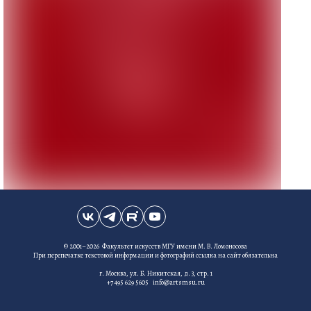
© 2001–2026 Факультет искусств МГУ имени М. В. Ломоносова
При перепечатке текстовой информации и фотографий ссылка на сайт обязательна
г. Москва, ул. Б. Никитская, д. 3, стр. 1
+7 495 629 5605 info@artsmsu.ru