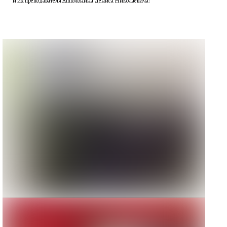
и их преподавателя Апполонина Дениса Николаевича!