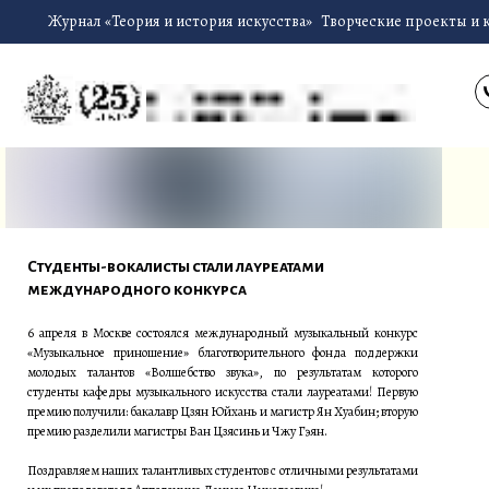
Журнал «Теория и история искусства»
Творческие проекты и 
Студенты-вокалисты стали лауреатами
международного конкурса
6 апреля в Москве состоялся международный музыкальный конкурс
«Музыкальное приношение» благотворительного фонда поддержки
молодых талантов «Волшебство звука», по результатам которого
студенты кафедры музыкального искусства стали лауреатами! Первую
премию получили: бакалавр Цзян Юйхань и магистр Ян Хуабин; вторую
премию разделили магистры Ван Цзясинь и Чжу Гэян.
Поздравляем наших талантливых студентов с отличными результатами