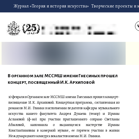
Журнал «Теория и история искусства»
Творческие проекты и 
В органном зале МССМШ имени Гнесиных прошел
концерт, посвященный И.К. Архиповой
10 февраля в Органном зале МССМШ имени Гнесиных прошел концерт-
посвящение И.К. Архиповой. Концертная программа, составленная из
романсов М.И. Глинки в исполнении педагогов кафедры музыкального
искусства нашего факультета Андрея Дунаева (тенор) и Ирины
Аслановой (ф-но) при участии приглашенного сопрано Светланы
Абзаловой, напомнила о выдающемся мастерстве Ирины
Константиновны в камерной музыке, ее горячем участии в жизни
Международного конкурса вокалистов имени М.И. Глинки.