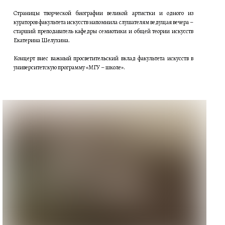
Страницы творческой биографии великой артистки и одного из
кураторов факультета искусств напомнила слушателям ведущая вечера –
старший преподаватель кафедры семиотики и общей теории искусств
Екатерина Шелухина.
Концерт внес важный просветительский вклад факультета искусств в
университетскую программу «МГУ – школе».