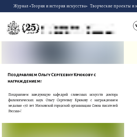
Журнал «Теория и история искусства»
Творческие проекты и 
Поздравляем Ольгу Сергеевну Крюкову с
награждением!
Поздравляем заведующую кафедрой словесных искусств доктора
филологических наук Ольгу Сергеевну Крюкову с награждением
медалью «70 лет Московской городской организации Союза писателей
России»!