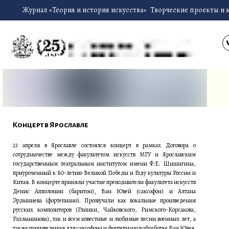
Журнал «Теория и история искусства»
Творческие проекты и 
Концерт в Ярославле
23 апреля в Ярославле состоялся концерт в рамках Договора о
сотрудничестве между факультетом искусств МГУ и Ярославским
государственным театральным институтом имени Ф.Е. Шишигина,
приуроченный к 80-летию Великой Победы и Году культуры России и
Китая. В концерте приняли участие преподаватели факультета искусств
Денис Апполонин (баритон), Ван Ювей (саксофон) и Алтана
Эрдыниева (фортепиано). Прозвучали как вокальные произведения
русских композиторов (Глинки, Чайковского, Римского-Корсакова,
Рахманинова), так и всем известные и любимые песни военных лет, а
также произведения для саксофона и фортепиано в обработке Ван Ювея.