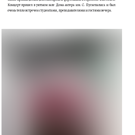
Концерт прошел в уютном зале Дома актера им. С. Пускепалиса и был
очень тепло встречен студентами, преподавателями и гостями вечера.