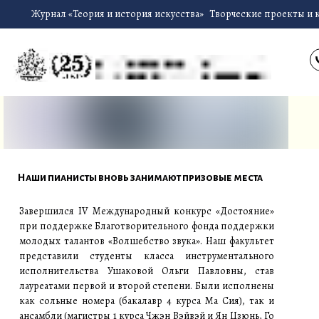
Журнал «Теория и история искусства»
Творческие проекты и 
Наши пианисты вновь занимают призовые места
Завершился IV Международный конкурс «Достояние»
при поддержке Благотворительного фонда поддержки
молодых талантов «Волшебство звука». Наш факультет
представили студенты класса инструментального
исполнительства Ушаковой Ольги Павловны, став
лауреатами первой и второй степени. Были исполнены
как сольные номера (бакалавр 4 курса Ма Сия), так и
ансамбли (магистры 1 курса Чжэн Вэйвэй и Ян Цзюнь, Го