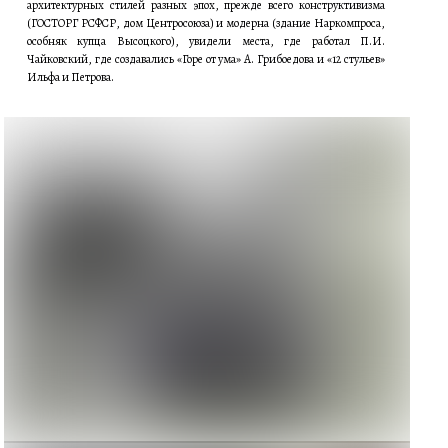
архитектурных стилей разных эпох, прежде всего конструктивизма
(ГОСТОРГ РСФСР, дом Центросоюза) и модерна (здание Наркомпроса,
особняк купца Высоцкого), увидели места, где работал П.И.
Чайковский, где создавались «Горе от ума» А. Грибоедова и «12 стульев»
Ильфа и Петрова.