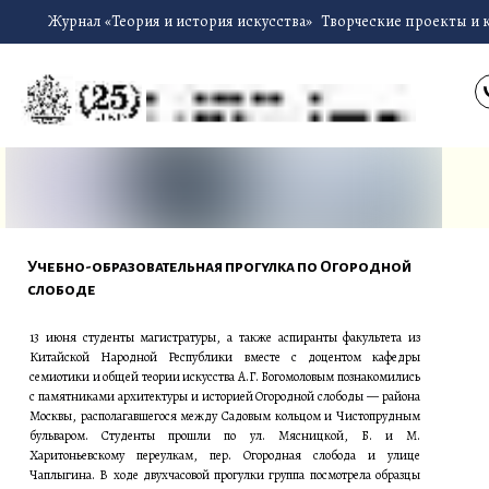
Журнал «Теория и история искусства»
Творческие проекты и 
Учебно-образовательная прогулка по Огородной
слободе
13 июня студенты магистратуры, а также аспиранты факультета из
Китайской Народной Республики вместе с доцентом кафедры
семиотики и общей теории искусства А.Г. Богомоловым познакомились
с памятниками архитектуры и историей Огородной слободы — района
Москвы, располагавшегося между Садовым кольцом и Чистопрудным
бульваром. Студенты прошли по ул. Мясницкой, Б. и М.
Харитоньевскому переулкам, пер. Огородная слобода и улице
Чаплыгина. В ходе двухчасовой прогулки группа посмотрела образцы