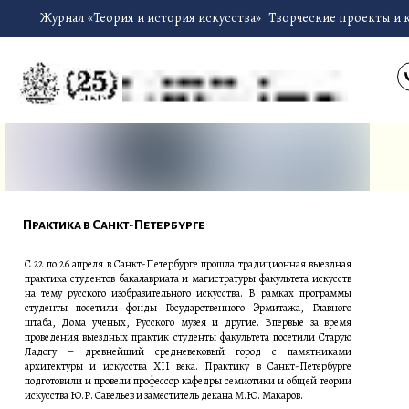
Журнал «Теория и история искусства»
Творческие проекты и 
Практика в Санкт-Петербурге
С 22 по 26 апреля в Санкт-Петербурге прошла традиционная выездная
практика студентов бакалавриата и магистратуры факультета искусств
на тему русского изобразительного искусства. В рамках программы
студенты посетили фонды Государственного Эрмитажа, Главного
штаба, Дома ученых, Русского музея и другие. Впервые за время
проведения выездных практик студенты факультета посетили Старую
Ладогу – древнейший средневековый город с памятниками
архитектуры и искусства XII века. Практику в Санкт-Петербурге
подготовили и провели профессор кафедры семиотики и общей теории
искусства Ю.Р. Савельев и заместитель декана М.Ю. Макаров.