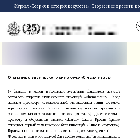
Журнал «Теория и история искусства»
Творческие проекты и 
Открытие студенческого киноклуба «Cinematheque»
27 февраля в малой театральной аудитории факультета искусств
состоялось открытие студенческого киноклуба «Cinematheque». Перед
началом просмотра художественной кинокартины наши студенты
торжественно разбили тарелку с названием проекта (традиция в
российском кинопроизводстве, приносящая удачу). Далее состоялся
просмотр и обсуждение фильма «Щегол» Джона Кроули (фильм
открывает первый тематический блок киноклуба «Кино и искусство»).
Гордимся творческими начинаниями наших дорогих студентов!
Ждем вас в нашем киноклубе! Следующее мероприятие запланировано