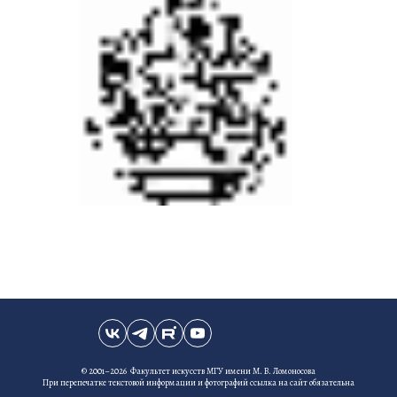
© 2001–2026 Факультет искусств МГУ имени М. В. Ломоносова
При перепечатке текстовой информации и фотографий ссылка на сайт обязательна