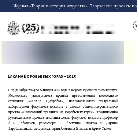
Журнал «Теория и история искусства»
Творческие проекты и 
Елка на Воробьевых горах – 2025
С 27 декабря 2024 по 6 января 2025 года в Первом гуманитарном корпусе
Московского университета прошли представления новогоднего
спектакля «Сердце Цифробоя», подготовленного театральной
лабораторией факультета искусств в рамках общеуниверситетского
проекта «Новогодний праздник на Воробьевых горах». Традиционно
руководителем проекта выступил декан факультет искусств профессор
А.П. Лободанов, режиссеры — Алевтина Генкина и Дарина
Барабанщикова, авторы сценария Алевтина Генкина и Артем Тюков.