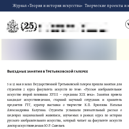
Журнал «Теория и история искусства»
Творческие проекты и 
Выездные занятия в Третьяковской галерее
5 и 12 мая в залах Государственной Третьяковской галереи прошли занятия для
студентов 2 курса факультета искусств по теме: «Русское изобразительное
искусство второй половины XVIII – середины XIX века». Занятия провела
кандидат искусствоведения, старший научный сотрудник и хранитель
предметов ГТГ, куратор выставки о творчестве К.П. Брюллова Наталья
Александровна Калугина. Студенты услышали увлекательный рассказ о
шедеврах национальной живописи, изучаемых в рамках курса по истории
русского изобразительного искусства, который читает на факультете искусств
доктор искусствоведения Ю.Р. Савельев.