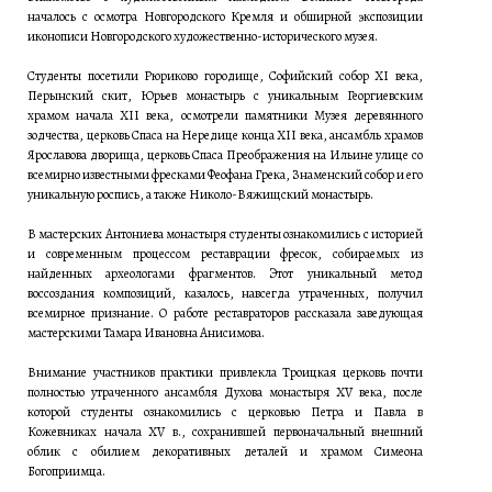
началось с осмотра Новгородского Кремля и обширной экспозиции
иконописи Новгородского художественно-исторического музея.
Студенты посетили Рюриково городище, Софийский собор XI века,
Перынский скит, Юрьев монастырь с уникальным Георгиевским
храмом начала XII века, осмотрели памятники Музея деревянного
зодчества, церковь Спаса на Нередице конца XII века, ансамбль храмов
Ярославова дворища, церковь Спаса Преображения на Ильине улице со
всемирно известными фресками Феофана Грека, Знаменский собор и его
уникальную роспись, а также Николо-Вяжищский монастырь.
В мастерских Антониева монастыря студенты ознакомились с историей
и современным процессом реставрации фресок, собираемых из
найденных археологами фрагментов. Этот уникальный метод
воссоздания композиций, казалось, навсегда утраченных, получил
всемирное признание. О работе реставраторов рассказала заведующая
мастерскими Тамара Ивановна Анисимова.
Внимание участников практики привлекла Троицкая церковь почти
полностью утраченного ансамбля Духова монастыря XV века, после
которой студенты ознакомились с церковью Петра и Павла в
Кожевниках начала XV в., сохранившей первоначальный внешний
облик с обилием декоративных деталей и храмом Симеона
Богоприимца.