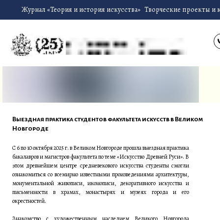
Журнал «Теория и история искусства»
Творческие проекты и 
Выездная практика студентов факультета искусств в Великом
Новгороде
С 6 по 10 октября 2025 г. в Великом Новгороде прошла выездная практика
бакалавров и магистров факультета по теме «Искусство Древней Руси». В
этом древнейшем центре средневекового искусства студенты смогли
ознакомиться со всемирно известными произведениями архитектуры,
монументальной живописи, иконописи, декоративного искусства и
письменности в храмах, монастырях и музеях города и его
окрестностей.
Знакомство с художественным наследием Великого Новгорода