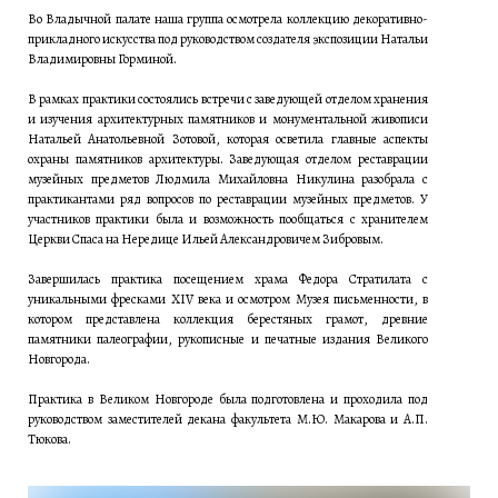
Во Владычной палате наша группа осмотрела коллекцию декоративно-
прикладного искусства под руководством создателя экспозиции Натальи
Владимировны Горминой.
В рамках практики состоялись встречи с заведующей отделом хранения
и изучения архитектурных памятников и монументальной живописи
Натальей Анатольевной Зотовой, которая осветила главные аспекты
охраны памятников архитектуры. Заведующая отделом реставрации
музейных предметов Людмила Михайловна Никулина разобрала с
практикантами ряд вопросов по реставрации музейных предметов. У
участников практики была и возможность пообщаться с хранителем
Церкви Спаса на Нередице Ильей Александровичем Зибровым.
Завершилась практика посещением храма Федора Стратилата с
уникальными фресками XIV века и осмотром Музея письменности, в
котором представлена коллекция берестяных грамот, древние
памятники палеографии, рукописные и печатные издания Великого
Новгорода.
Практика в Великом Новгороде была подготовлена и проходила под
руководством заместителей декана факультета М.Ю. Макарова и А.П.
Тюкова.