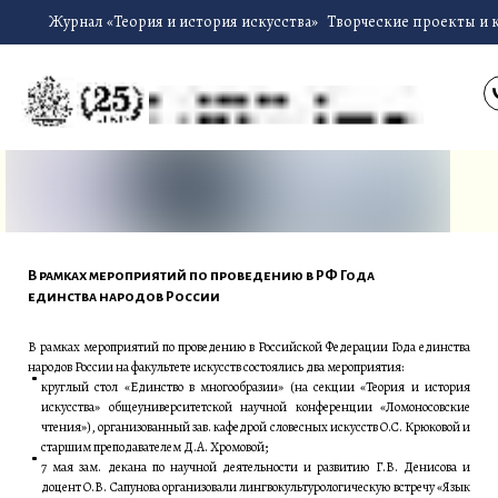
Журнал «Теория и история искусства»
Творческие проекты и 
В рамках мероприятий по проведению в РФ Года
единства народов России
В рамках мероприятий по проведению в Российской Федерации Года единства
народов России на факультете искусств состоялись два мероприятия:
круглый стол «Единство в многообразии» (на секции «Теория и история
искусства» общеуниверситетской научной конференции «Ломоносовские
чтения»), организованный зав. кафедрой словесных искусств О.С. Крюковой и
старшим преподавателем Д.А. Хромовой;
7 мая зам. декана по научной деятельности и развитию Г.В. Денисова и
доцент О.В. Сапунова организовали лингвокультурологическую встречу «Язык