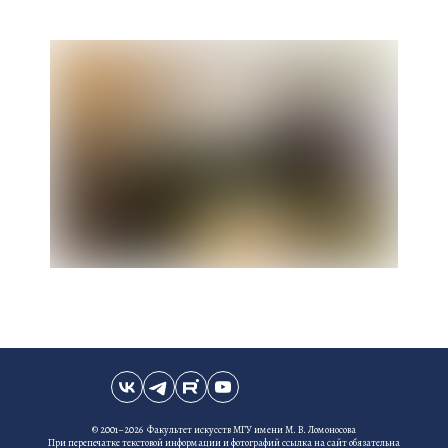
© 2001–2026 Факультет искусств МГУ имени М. В. Ломоносова
При перепечатке текстовой информации и фотографий ссылка на сайт обязательна