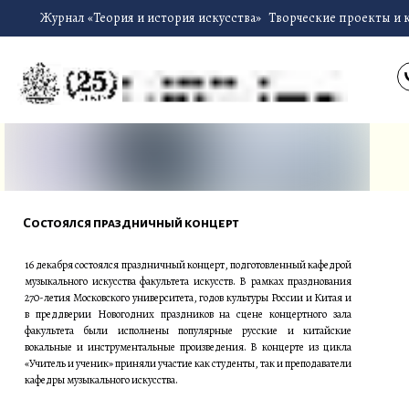
Журнал «Теория и история искусства»
Творческие проекты и 
Состоялся праздничный концерт
16 декабря состоялся праздничный концерт, подготовленный кафедрой
музыкального искусства факультета искусств. В рамках празднования
270-летия Московского университета, годов культуры России и Китая и
в преддверии Новогодних праздников на сцене концертного зала
факультета были исполнены популярные русские и китайские
вокальные и инструментальные произведения. В концерте из цикла
«Учитель и ученик» приняли участие как студенты, так и преподаватели
кафедры музыкального искусства.