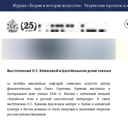
Журнал «Теория и история искусства»
Творческие проекты и 
Выступление О.С. Крюковой в Центральном доме ученых
24 октября заведующая кафедрой словесных искусств доктор
филологических наук Ольга Сергеевна Крюкова выступила в
Центральном доме ученых РАН (г. Москва) с публичной лекцией
«Китайская тема в русской классической литературе». В своем
выступлении О.С. Крюкова проследила интерес к Китаю и китайской
культуре в России начиная со стиля шинуазри и заканчивая очерками
русских путешественников.