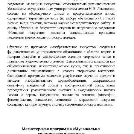
подготовки «Изящные искусства», самостоятельно устанавливаемым
Московским государственным университетом имени М. В. Ломоносова,
состоит из общенаучного цикла и профессионального цикла,
содержащего вариативную часть (по выбору обучающегося), а также
разные виды практик, включая научно-исследовательскую работу. В
основу обучения на факультете искусств по направлению подготовки
«Изящные искусства» положены инновационные принципы
подготовки нового поколения искусствоведов.
Обучение по программе «Изобразительное искусство» соединяет
фундаментальное университетское образование в области теории и
истории искусств и разностороннее освоение творческих основ и
принципов художественного ремесла. Выпускниками осваиваются как
общетеоретические искусствоведческие курсы, так и практические
дисциплины специализации в классах творческого мастерства.
Спецификой программы является: углубленное изучение средств и
методов изобразительного формообразования, раскрывающих
специфику предметной формы в пространственной среде, этапы
преподавания реалистического рисунка в академических школах
России и Европы. Полученные знания по эстетике, философии,
феноменологии, психологии, семиотике и морфологии искусства
составляют единую научную систему современного искусствознания.
Магистерская программа «Музыкально-
сценическое искусство»