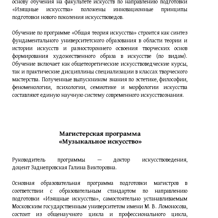
основу обучения на факультете искусств по направлению подготовки
«Изящные искусства» положены инновационные принципы
подготовки нового поколения искусствоведов.
Обучение по программе «Общая теория искусства» строится как синтез
фундаментального университетского образования в области теории и
истории искусств и разностороннего освоения творческих основ
формирования художественного образа в искусстве (по видам).
Обучение включает как общетеоретические искусствоведческие курсы,
так и практические дисциплины специализации в классах творческого
мастерства. Полученные выпускником знания по эстетике, философии,
феноменологии, психологии, семиотике и морфологии искусства
составляют единую научную систему современного искусствознания.
Магистерская программа
«Музыкальное искусство»
Руководитель программы — доктор искусствоведения,
доцент Заднепровская Галина Викторовна.
Основная образовательная программа подготовки магистров в
соответствии с образовательным стандартом по направлению
подготовки «Изящные искусства», самостоятельно устанавливаемым
Московским государственным университетом имени М. В. Ломоносова,
состоит из общенаучного цикла и профессионального цикла,