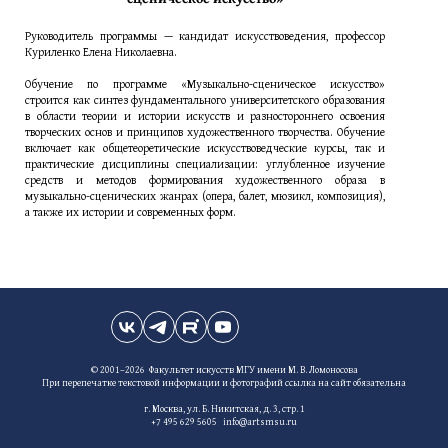
Руководитель программы — кандидат искусствоведения, профессор
Куриленко Елена Николаевна.
Обучение по программе «Музыкально-сценическое искусство»
строится как синтез фундаментального университетского образования
в области теории и истории искусств и разностороннего освоения
творческих основ и принципов художественного творчества. Обучение
включает как общетеоретические искусствоведческие курсы, так и
практические дисциплины специализации: углубленное изучение
средств и методов формирования художественного образа в
музыкально-сценических жанрах (опера, балет, мюзикл, композиция),
а также их истории и современных форм.
© 2001–2026 Факультет искусств МГУ имени М. В. Ломоносова
При перепечатке текстовой информации и фотографий ссылка на сайт обязательна
г. Москва, ул. Б. Никитская, д. 3, стр. 1
+7 495 629 5605 info@artsmsu.ru