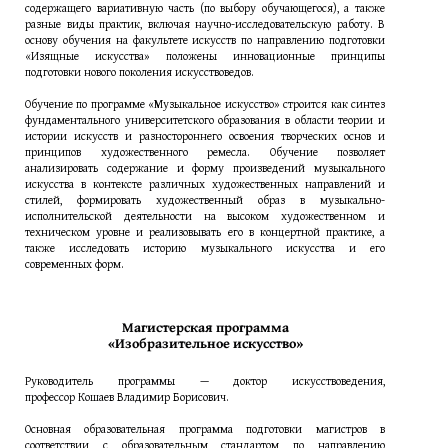
содержащего вариативную часть (по выбору обучающегося), а также
разные виды практик, включая научно-исследовательскую работу. В
основу обучения на факультете искусств по направлению подготовки
«Изящные искусства» положены инновационные принципы
подготовки нового поколения искусствоведов.
Обучение по программе «Музыкальное искусство» строится как синтез
фундаментального университетского образования в области теории и
истории искусств и разностороннего освоения творческих основ и
принципов художественного ремесла. Обучение позволяет
анализировать содержание и форму произведений музыкального
искусства в контексте различных художественных направлений и
стилей, формировать художественный образ в музыкально-
исполнительской деятельности на высоком художественном и
техническом уровне и реализовывать его в концертной практике, а
также исследовать историю музыкального искусства и его
современных форм.
Магистерская программа
«Изобразительное искусство»
Руководитель программы — доктор искусствоведения,
профессор Кошаев Владимир Борисович.
Основная образовательная программа подготовки магистров в
соответствии с образовательным стандартом по направлению