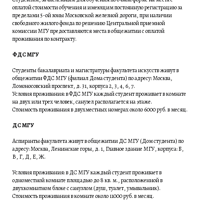
оплатой стоимости обучения и имеющим постоянную регистрацию за
пределами 5-ой зоны Московской железной дороги, при наличии
свободного жилого фонда по решению Центральной приемной
комиссии МГУ предоставляются места в общежитии с оплатой
проживания по контракту.
ФДС МГУ
Студенты бакалавриата и магистратуры факультета искусств живут в
общежитии ФДС МГУ (филиал Дома студента) по адресу: Москва,
Ломоносовский проспект, д. 31, корпуса 2, 3, 4, 6, 7.
Условия проживания: в ФДС МГУ каждый студент проживает в комнате
на двух или трех человек, санузел располагается на этаже.
Стоимость проживания в двухместных номерах около 6000 руб. в месяц.
ДС МГУ
Аспиранты факультета живут в общежитии ДС МГУ (Дом студента) по
адресу: Москва, Ленинские горы, д. 1, Главное здание МГУ, корпуса: Б,
В, Г, Д, Е, Ж.
Условия проживания: в ДС МГУ каждый студент проживает в
одноместной комнате площадью до 8 кв. м., расположенной в
двухкомнатном блоке с санузлом (душ, туалет, умывальник).
Стоимость проживания в комнате около 11000 руб. в месяц.