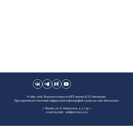
© 2001–2026 Факультет искусств МГУ имени М. В. Ломоносова
При перепечатке текстовой информации и фотографий ссылка на сайт обязательна
г. Москва, ул. Б. Никитская, д. 3, стр. 1
+7 495 629 5605 info@artsmsu.ru