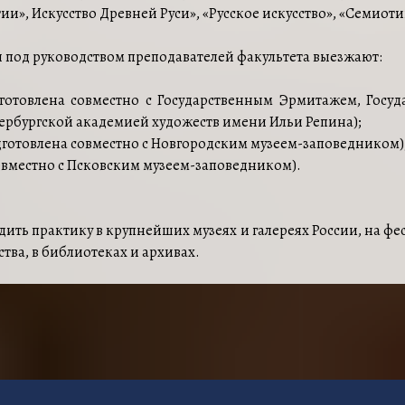
ии», Искусство Древней Руси», «Русское искусство», «Семиот
ы под руководством преподавателей факультета выезжают:
дготовлена совместно с Государственным Эрмитажем, Госу
тербургской академией художеств имени Ильи Репина);
дготовлена совместно с Новгородским музеем-заповедником)
совместно с Псковским музеем-заповедником).
ить практику в крупнейших музеях и галереях России, на фе
тва, в библиотеках и архивах.