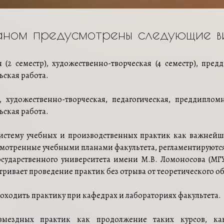
аном предусмотрены следующие в
(2 семестр), художественно-творческая (4 семестр), предд
ьская работа.
 художественно-творческая, педагогическая, преддипломн
ьская работа.
 систему учебных и производственных практик как важнейш
усмотренные учебными планами факультета, регламентируют
сударственного университета имени М.В. Ломоносова (МГУ
ривает проведение практик без отрыва от теоретического о
роходить практику при кафедрах и лабораториях факультета.
ыездных практик как продолжение таких курсов, как