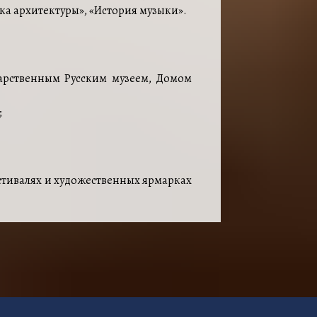
ика архитектуры», «История музыки».
дарственным Русским музеем, Домом
;
стивалях и художественных ярмарках