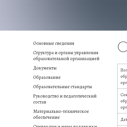
О
Основные сведения
Структура и органы управления
образовательной организацией
Документы
По
об
Образование
ор
Образовательные стандарты
Со
Руководство и педагогический
об
состав
ор
Материально-техническое
обеспечение
Дат
Стипендии и меры поддержки