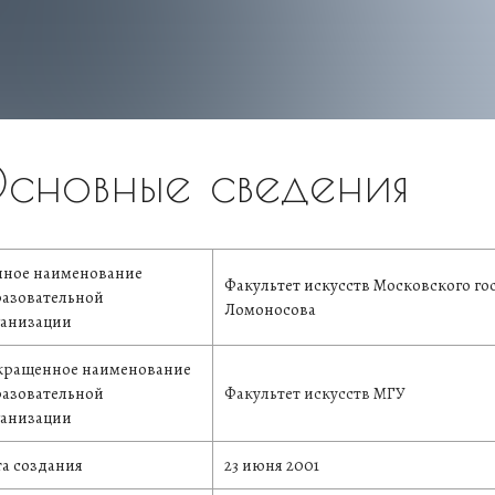
сновные сведения
лное наименование
Факультет искусств Московского го
разовательной
Ломоносова
ганизации
кращенное
наименование
разовательной
Факультет искусств МГУ
ганизации
а создания
23 июня 2001