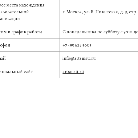
ес места нахождения
разовательной
г. Москва, ул. Б. Никитская, д. 3, стр. 
ганизации
им и график работы
С понедельника по субботу с
9:00 до
лефон
+7 495 629 5605
ail
info@artsmsu.ru
ициальный сайт
artsmsu.ru