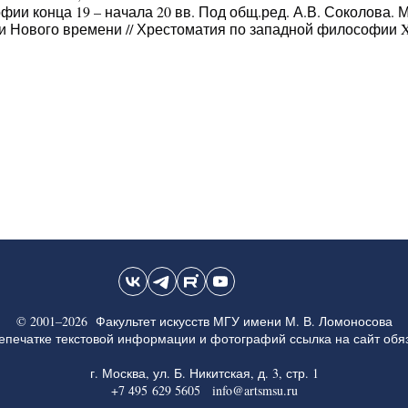
и конца 19 – начала 20 вв. Под общ.ред. А.В. Соколова. М.
 Нового времени // Хрестоматия по западной философии XVI
© 2001–2026 Факультет искусств МГУ имени М. В. Ломоносова
епечатке текстовой информации и фотографий ссылка на сайт обя
г. Москва, ул. Б. Никитская, д. 3, стр. 1
+7 495 629 5605 info@artsmsu.ru