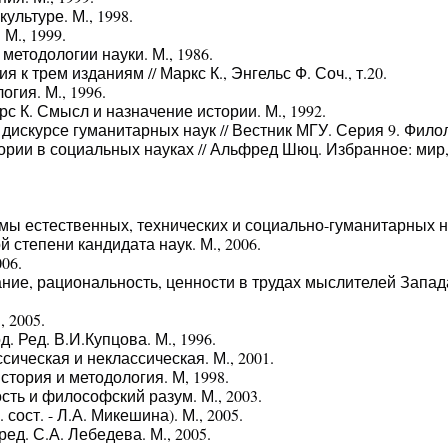
культуре. М., 1998.
М., 1999.
методологии науки. М., 1986.
 к трем изданиям // Маркс К., Энгельс Ф. Соч., т.20.
гия. М., 1996.
рс К. Смысл и назначение истории. М., 1992.
в дискурсе гуманитарных наук // Вестник МГУ. Серия 9. Филол
ории в социальных науках // Альфред Шюц. Избранное: мир,
естественных, технических и социально-гуманитарных нау
 степени кандидата наук. М., 2006.
06.
ие, рациональность, ценности в трудах мыслителей Запада
 2005.
 Ред. В.И.Купцова. М., 1996.
сическая и неклассическая. М., 2001.
тория и методология. М, 1998.
ть и философский разум. М., 2003.
сост. - Л.А. Микешина). М., 2005.
ед. С.А. Лебедева. М., 2005.