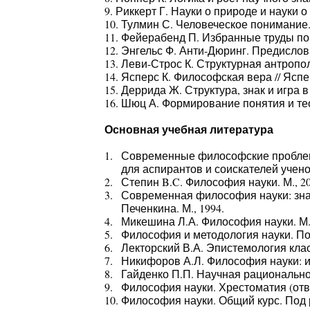
9. Риккерт Г. Науки о природе и науки о 
10. Тулмин С. Человеческое понимание. 
11. Фейерабенд П. Избранные труды по 
12. Энгельс Ф. Анти-Дюринг. Предисловия
13. Леви-Строс К. Структурная антрополо
14. Ясперс К. Философская вера // Яспе
15. Деррида Ж. Структура, знак и игра 
16. Шюц А. Формирование понятия и те
Основная учебная литература
Современные философские проблемы 
для аспирантов и соискателей ученой
Степин B.C. Философия науки. М., 20
Современная философия науки: знан
Печенкина. М., 1994.
Микешина Л.А. Философия науки. М.,
Философия и методология науки. Под.
Лекторский В.А. Эпистемология клас
Никифоров А.Л. Философия науки: ис
Гайденко П.П. Научная рациональнос
Философия науки. Хрестоматия (отв. 
Философия науки. Общий курс. Под р