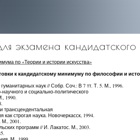
для экзамена кандидатског
мума по «Теории и истории искусства»
товки к кандидатскому минимуму по философии и исто
манитарных наук // Собр. Соч.: В 7 тт. Т. 5. М., 1996.
о-научного и социально-политического
, 1990.
8.
к и трансцендентальная
 как строгая наука. Новочеркасск, 1994.
М., 2001.
ских программ // И. Лакатос. М., 2003.
5.
ия. М., 1999.