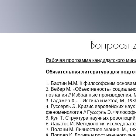
Вопросы 
Рабочая программа кандидатского мини
Обязательная литература для подго
1. Бахтин М.М. К философским основам гу
2. Вебер М. «Объективность» социальн
познания // Избранные произведения. М.
3. Гадамер Х.-Г. Истина и метод. М., 198
4. Гуссерль Э. Кризис европейских нау
феноменология // Гyccepль Э. Философия
5. Кун Т. Структура научных революций. 
6. Лакатос И. Методология исследователь
7. Полани М. Личностное знание. М., 198
8. Поппер К. Логика и рост научного знан