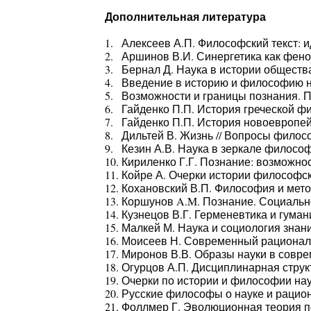
Дополнительная литература
Алексеев А.П. Философский текст: ид
Аршинов В.И. Синергетика как феном
Бернал Д. Наука в истории общества.
Введение в историю и философию нау
Возможности и границы познания. Под
Гайденко П.П. История греческой фил
Гайденко П.П. История новоевропейс
Дильтей В. Жизнь // Вопросы филосо
Кезин А.В. Наука в зеркале философи
Кириленко Г.Г. Познание: возможност
Койре А. Очерки истории философск
Кохановский В.П. Философия и метод
Коршунов A.M. Познание. Социальное
Кузнецов В.Г. Герменевтика и гумани
Малкей М. Наука и социология знания
Моисеев Н. Современный рационализ
Миронов В.В. Образы науки в соврем
Огурцов А.П. Дисциплинарная структу
Очерки по истории и философии наук
Русские философы о науке и рацион
Фоллмер Г. Эволюционная теория по