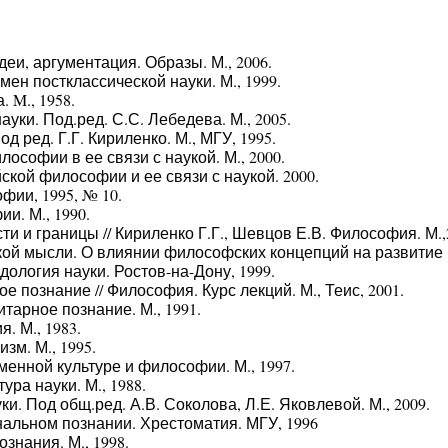
еи, аргументация. Образы. М., 2006.
ен постклассической науки. М., 1999.
 M., 1958.
ки. Под.ред. С.С. Лебедева. М., 2005.
 ред. Г.Г. Кириленко. М., МГУ, 1995.
ософии в ее связи с наукой. М., 2000.
кой философии и ее связи с наукой. 2000.
фии, 1995, № 10.
и. М., 1990.
и и границы // Кириленко Г.Г., Шевцов Е.В. Философия. М.,
ой мысли. О влиянии философских концепций на развитие н
ология науки. Ростов-на-Дону, 1999.
 познание // Философия. Курс лекций. М., Теис, 2001.
тарное познание. М., 1991.
. М., 1983.
м. М., 1995.
енной культуре и философии. М., 1997.
ра науки. М., 1988.
и. Под общ.ред. А.В. Соколова, Л.Е. Яковлевой. М., 2009.
альном познании. Хрестоматия. МГУ, 1996
знания. М., 1998.