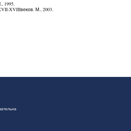
, 1995.
I-XVIIIвеков. М., 2003.
зательна