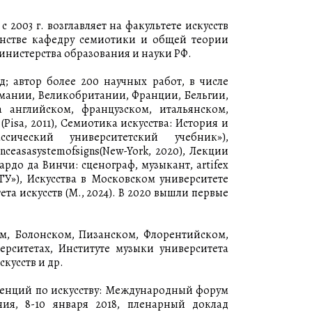
с 2003 г. возглавляет на факультете искусств
нстве кафедру семиотики и общей теории
инистерства образования и науки РФ.
; автор более 200 научных работ, в числе
мании, Великобритании, Франции, Бельгии,
 английском, французском, итальянском,
(Pisa, 2011), Семиотика искусства: История и
сический университетский учебник»),
Danceasasystemofsigns(New-York, 2020), Лекции
нардо да Винчи: сценограф, музыкант, artifex
ГУ»), Искусства в Московском университете
та искусств (М., 2024). В 2020 вышли первые
ом, Болонском, Пизанском, Флорентийском,
рситетах, Институте музыки университета
кусств и др.
енций по искусству: Международный форум
ония, 8-10 января 2018, пленарный доклад