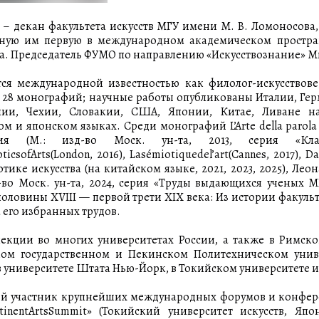
. – декан факультета искусств МГУ имени М. В. Ломоносова, 
ную им первую в международном академическом простра
ва. Председатель ФУМО по направлению «Искусствознание» М
тся международной известностью как филолог-искусствовед
 28 монографий; научные работы опубликованы Италии, Гер
лии, Чехии, Словакии, США, Японии, Китае, Ливане на
м и японском языках. Среди монографий L’Arte della parola 
гия (М.: изд-во Моск. ун-та, 2013, серия «Клас
ticsofArts(London, 2016), Lasémiotiquedel’art(Cannes, 2017), 
тике искусства (на китайском языке, 2021, 2023, 2025), Лео
д-во Моск. ун-та, 2024, серия «Труды выдающихся ученых М
оловины XVIII — первой трети XIX века: Из истории факульте
 его избранных трудов.
лекции во многих университетах России, а также в Римск
ом государственном и Пекинском Политехническом униве
 университете Штата Нью-Йорк, в Токийском университете ис
й участник крупнейших международных форумов и конфер
ntinentArtsSummit» (Токийский университет искусств, Яп