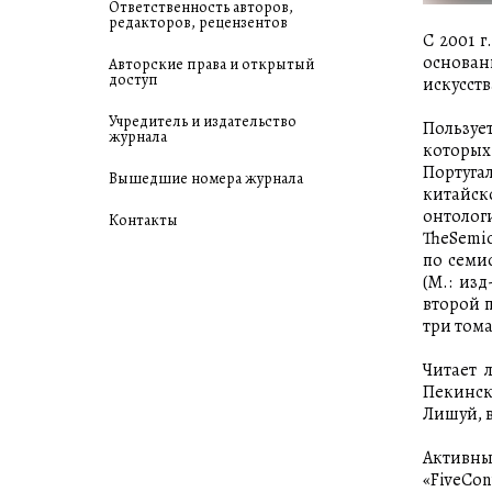
Ответственность авторов,
редакторов, рецензентов
С 2001 г
основан
Авторские права и открытый
доступ
искусст
Учредитель и издательство
Пользуе
журнала
которых
Португа
Вышедшие номера журнала
китайско
онтоло
Контакты
TheSemio
по семио
(М.: из
второй п
три тома
Читает 
Пекинск
Лишуй, в
Активны
«FiveCo