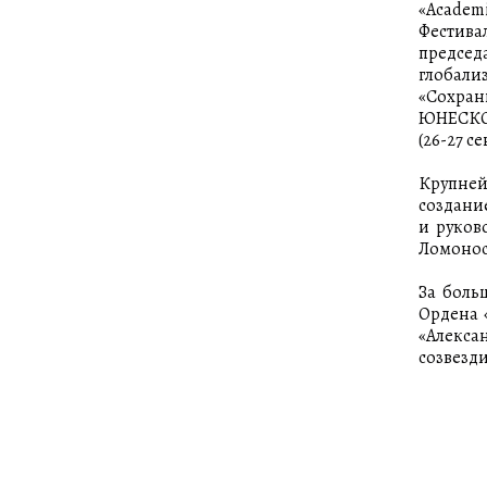
«Academi
Фестива
председ
глобали
«Сохран
ЮНЕСКО 
(26-27 с
Крупне
создани
и руков
Ломонос
За боль
Ордена «
«Алексан
созвезди