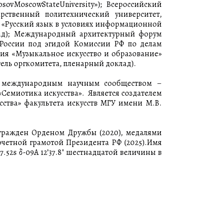
nosovMoscowStateUniversity»); Всероссийский
рственный политехнический университет,
 «Русский язык в условиях информационной
клад); Международный архитектурный форум
 России под эгидой Комиссии РФ по делам
ия «Музыкальное искусство и образование»
тель оргкомитета, пленарный доклад).
е международным научным сообществом –
«Семиотика искусства». Является создателем
ства» факультета искусств МГУ имени М.В.
агражден Орденом Дружбы (2020), медалями
 Почетной грамотой Президента РФ (2025).Имя
52s δ-09Α 12’37.8" шестнадцатой величины в