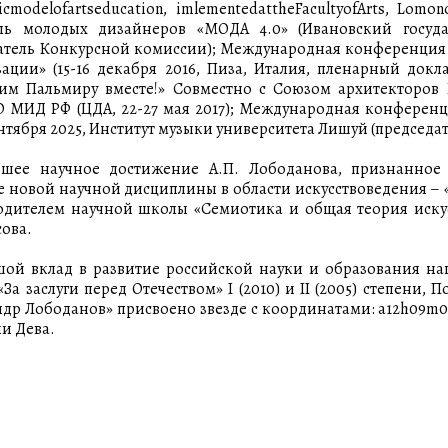
cmodelofartseducation, imlementedattheFacultyofArts, Lomo
ль молодых дизайнеров «МОДА 4.0» (Ивановский госуда
атель Конкурсной комиссии); Международная конференция
зации» (15-16 декабря 2016, Пиза, Италия, пленарный до
им Пальмиру вместе!» Совместно с Союзом архитекторов
МИД РФ (ЦДА, 22-27 мая 2017); Международная конференц
ентября 2025, Институт музыки университета Лишуй (председа
йшее научное достижение А.П. Лободанова, признанно
е новой научной дисциплины в области искусствоведения – 
одителем научной школы «Семиотика и общая теория искус
ова.
шой вклад в развитие российской науки и образования н
За заслуги перед Отечеством» I (2010) и II (2005) степени,
др Лободанов» присвоено звезде с координатами: a12h09m07.
и Дева.