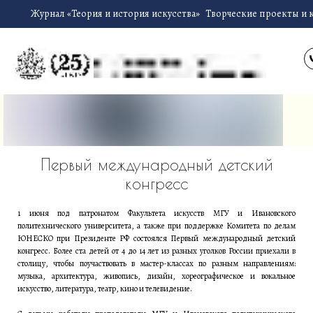
Журнал «Теория и история искусства»
Творческие проекты и 
Первый международный детский
конгресс
1 июня под патронатом Факультета искусств МГУ и Ивановского
политехнического университета, а также при поддержке Комитета по делам
ЮНЕСКО при Президенте РФ состоялся Первый международный детский
конгресс. Более ста детей от 4 до 14 лет из разных уголков России приехали в
столицу, чтобы поучаствовать в мастер-классах по разным направлениям:
музыка, архитектура, живопись, дизайн, хореографическое и вокальное
искусство, литература, театр, кино и телевидение.