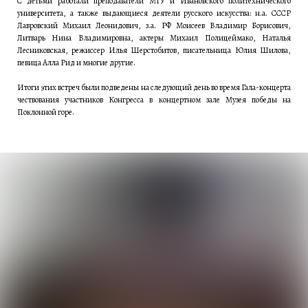
С детьми работали преподаватели МГУ и Ивановского политехнического
университета, а также выдающиеся деятели русского искусства: н.а. СССР
Лавровский Михаил Леонидович, з.а. РФ Моисеев Владимир Борисович,
Литварь Нина Владимировна, актеры Михаил Полицеймако, Наталья
Лесниковская, режиссер Илья Шерстобитов, писательница Юлия Шилова,
певица Алла Рид и многие другие.
Итоги этих встреч были подведены на следующий день во время Гала-концерта
чествования участников Конгресса в концертном зале Музея победы на
Поклонной горе.