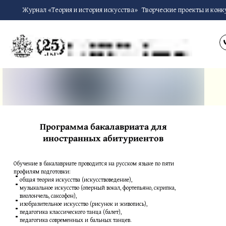
Журнал «Теория и история искусства»
Творческие проекты и конк
Программа бакалавриата для
иностранных абитуриентов
Обучение в бакалавриате проводится на русском языке по пяти
профилям подготовки:
общая теория искусства (искусствоведение),
музыкальное искусство (оперный вокал, фортепьяно, скрипка,
виолончель, саксофон),
изобразительное искусство (рисунок и живопись),
педагогика классического танца (балет),
педагогика современных и бальных танцев.