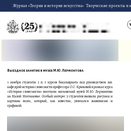
Журнал «Теория и история искусства»
Творческие проекты и 
Выездное занятие в музее М.Ю. Лермонтова
1 ноября студенты 2 и 3 курсов бакалавриата под руководством зав.
кафедрой истории словесности профессора О.С. Крюковой в рамках курса
«История словесности» посетили московский музей М.Ю. Лермонтова
на Малой Молчановке. Особый интерес у студентов вызвали рисунки и
картины поэта, который, как известно, увлекался живописью и
графикой.