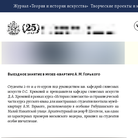
Журнал «Теория и история искусства»
Творческие проекты и 
Выездное занятие в музее-квартире А. М. Горького
Студенты 2-го и 4-го курсов под руководством зав. кафедрой словесных
искусств О.С. Крюковой и преподавателя кафедры словесных искусств
Д.А. Хромовой в рамках курса «История словесности» и страноведческой
части курса русского языка для иностранных студентов посетили музей-
квартиру А.М. Горького, расположенную в особняке Рябушинского на
Малой Никитской улице. Архитектурный шедевр Ф.Шехтеля, как один
из характерных примеров московского модерна, произвел на студентов
особое впечатление.