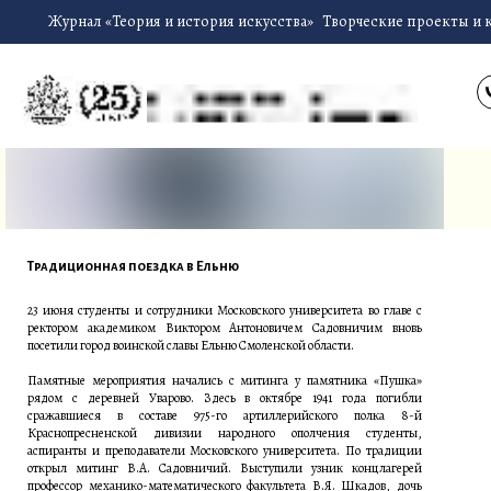
Журнал «Теория и история искусства»
Творческие проекты и 
Традиционная поездка в Ельню
23 июня студенты и сотрудники Московского университета во главе с
ректором академиком Виктором Антоновичем Садовничим вновь
посетили город воинской славы Ельню Смоленской области.
Памятные мероприятия начались с митинга у памятника «Пушка»
рядом с деревней Уварово. Здесь в октябре 1941 года погибли
сражавшиеся в составе 975-го артиллерийского полка 8-й
Краснопресненской дивизии народного ополчения студенты,
аспиранты и преподаватели Московского университета. По традиции
открыл митинг В.А. Садовничий. Выступили узник концлагерей
профессор механико-математического факультета В.Я. Шкадов, дочь