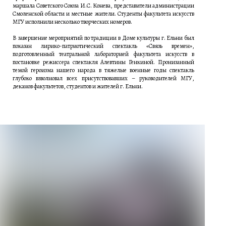
маршала Советского Союза И.С. Конева, представители администрации
Смоленской области и местные жители. Студенты факультета искусств
МГУ исполнили несколько творческих номеров.
В завершение мероприятий по традиции в Доме культуры г. Ельни был
показан лирико-патриотический спектакль «Связь времен»,
подготовленный театральной лабораторией факультета искусств в
постановке режиссера спектакля Алевтины Генкиной. Пронизанный
темой героизма нашего народа в тяжелые военные годы спектакль
глубоко взволновал всех присутствовавших – руководителей МГУ,
деканов факультетов, студентов и жителей г. Ельни.