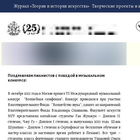
Журнал «Теория и история искусства»
Творческие проекты и 
Поздравляем пианистов с победой в музыкальном
конкурсе!
В октябре 2023 года в Москве прошел VI Международный музыкальный
конкурс "Волшебная симфония". Конкурс проводился при участии
Благотворительного Фонда "Волшебство звука", одного из направлений
Благотворительного Фонда Владимира Спивакова. Факультет искусств
МГУ представляли китайские студенты Гэн Жунжун – Диплом II
степени, Чжу Гэ – Диплом I степени, и выпускница 2023 года Шэнь
Шуанпин – Диплом I степени и Сертификат на бесплатное обучение в
мастер-классах (в настоящее время работает в Пекине). Все трое –
студенты класса фортепиано старшего преподавателя Ушаковой Ольги