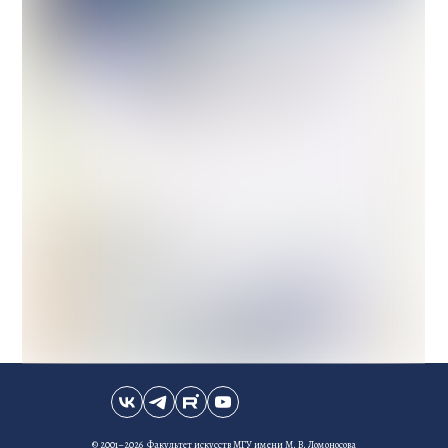
© 2001–2026 Факультет искусств МГУ имени М. В. Ломоносова