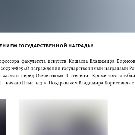
чением государственной награды!
офессора факультета искусств Кошаева Владимира Борисо
1.2023 №895 «О награждении государственными наградами 
 заслуги перед Отечеством» II степени. Кроме того опубл
I – начало II тыс. н.э.». Поздравляем Владимира Борисович