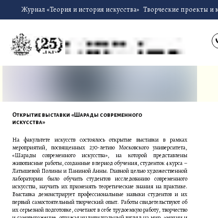
Журнал «Теория и история искусства»
Творческие проекты и 
Открытие выставки «Шарады современного
искусства»
На факультете искусств состоялось открытие выставки в рамках
мероприятий, посвященных 270-летию Московского университета,
«Шарады современного искусства», на которой представлены
живописные работы, созданные в период обучения, студенток 4 курса –
Латышевой Полины и Паниной Анны. Главной целью художественной
лаборатории было обучить студентов исследованию современного
искусства, научить их применять теоретические знания на практике.
Выставка демонстрирует профессиональные навыки студентов и их
первый самостоятельный творческий опыт. Работы свидетельствуют об
их серьезной подготовке, сочетают в себе трудоемкую работу, творчество
и самовыражение, отражая индивидуальный взгляд на мир, эмоции и