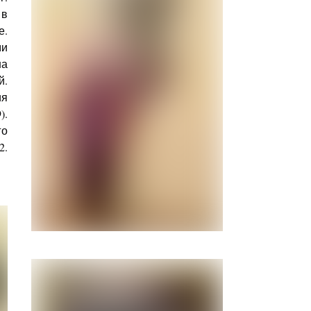
 в
е.
ми
на
̆.
ия
).
го
2.