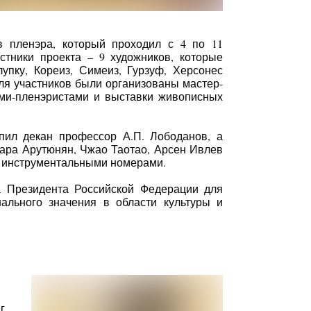
в пленэра, который проходил с 4 по 11
стники проекта – 9 художников, которые
упку, Кореиз, Симеиз, Гурзуф, Херсонес
для участников были организованы мастер-
ами-пленэристами и выставки живописных
пил декан профессор А.П. Лободанов, а
нара Арутюнян, Чжао Таотао, Арсен Ивлев
и инструментальными номерами.
а Президента Российской Федерации для
ального значения в области культуры и
г.