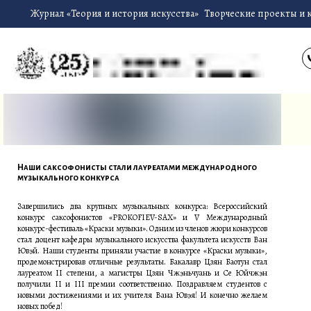
Журнал «Теория и история искусства»
Творческие проекты и 
Наши саксофонисты стали лауреатами международного
музыкального конкурса
Завершились два крупных музыкальных конкурса: Всероссийский
конкурс саксофонистов «PROKOFIEV-SAX» и V Международный
конкурс-фестиваль «Краски музыки». Одним из членов жюри конкурсов
стал доцент кафедры музыкального искусства факультета искусств Ван
Ювэй. Наши студенты приняли участие в конкурсе «Краски музыки»,
продемонстрировав отличные результаты. Бакалавр Цзян Баотун стал
лауреатом II степени, а магистры Цзян Чжэньчуань и Се Юйчжэн
получили II и III премии соответственно. Поздравляем студентов с
новыми достижениями и их учителя Вана Ювэя! И конечно желаем
новых побед!