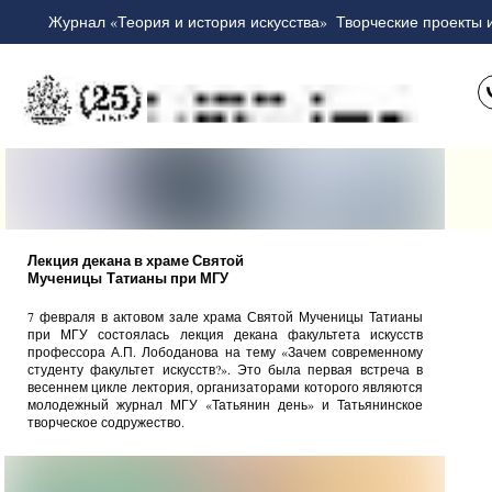
Журнал «Теория и история искусства»
Творческие проекты 
Лекция декана в храме С
вятой
Мученицы
Татианы при МГУ
7 февраля в актовом зале храма Святой Мученицы Татианы
при МГУ состоялась лекция декана факультета искусств
профессора А.П. Лободанова на тему «Зачем современному
студенту факультет искусств?». Это была первая встреча в
весеннем цикле лектория, организаторами которого являются
молодежный журнал МГУ «Татьянин день» и Татьянинское
творческое содружество.