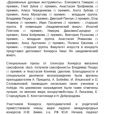
«Деревянные духовые инструменты»: Елизавета Гамарис (1
премия), Глеб Зубов (1 премия), Анастасия Трофимова (1
премия), Алиса Чередникова (1 премия), Агата Зубова (2
премия), Анна Мухортова (3 премия) – младшая группа.
Владимир Пецкус (1 премия), Дмитрий Пинчук (2 премия), Егор
Новиков (3 премия), Иван Паскичев (3 премия) – старшая
группа. В номинации «Академический вокал»: Игнатий
Плетнев (1 премия), Нкирука ДжасминСаундерс (2
премия),
Анна Бобрякова (3 премия),
Виктория Рузанова (3
премия)
– младшая группа. Анастасия Романова (1
премия),
Анна Арутюнян (3 премия), Полина Евсеева (3
премия) – старшая группа. Факультет искусств в концерте
представил дипломант Конкурса Чжао Ян (академический
вокал).
Специальные призы от спонсора Конкурса магазина
саксофонов «Bird» получили саксофонисты Владимир Пецкус
(1 премия) и Анастасия Коняева (диплом). Благодарности и
специальное денежное вознаграждение были вручены
преподавателям А. Прищепа, А. Бобейко, И. Ильинской и О.
Соловьяновой, приведших нескольких своих учеников к
победе. На церемонии награждения были также отмечены
лучшие, по мнению жюри, концертмейстеры Л. Лихачева, Е.
Стародубцев, Е. Константиниди и Н. Доброрадова.
Участников Конкурса, преподавателей и родителей
приветствовали члены жюри лауреат международных
конкурсов Н.М. Зимин, з.а. РФ Ю.И. Нечаев, лауреат