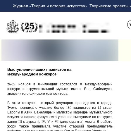
Журнал «Теория и история искусства»
Творческие проекты 
Выступление наших пианистов на
международном конкурсе
26-28 ноября в Финляндии состоялся Х международный
конкурс инструментальной музыки имени Яна Сибелиуса,
знаменитого финского композитора.
В этом конкурсе, который регулярно проводится в городе
Турку, принимало участие более 180 пианистов из 12 стран
Европы и Азии. Бакалавры и магистры кафедры музыкального
искусства нашего факультета успешно выступили на конкурсе,
заняв III (лауреат), IV, V и VI (дипломанты) места. В работе
жюри также принимала участие старший преподаватель
кафедры музыкального искусства Ольга Павловна Ушакова.