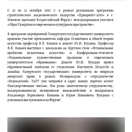
С 25 по 27 октября 2023 г. в рамках реализации программы
стратегического академического лидерства «Приоритет-2030» в г.
Ижевске проходит Всероссийский Форум с международным участием
«Образ Удмуртии в современном культурном пространстве».
В программе мероприятий Удмуртского государственного университета
приняли участие преподаватели кафедры Семиотики и общей теории
искусства профессор В.Б. Кошаев и доцент Ю.И. Бундин. Профессор
В.Б. Кошаев выступил с докладами на Круглом столе «Региональные
проблемы педагогики искусства» и Конференции-телемосте
«Национальные художественные традиции в современном
университетском образовании». Доцент Ю.И. Бундин провел
образовательный интенсив со студентами Института Искусств и
дизайна Удмуртского государственного университета по вопросам
авторского права в рамках Меморандума о сотрудничестве
«Вернадский». УдГУ уже направил в адрес наших дорогих коллег
благодарственные письма. Мы рады многолетнему сотрудничеству,
поддерживающему межвузовское взаимодействие и поздравляем
Владимира Борисовича Кошаева и Юрия Ивановича Бундина с
успешным выступлением на Форуме!