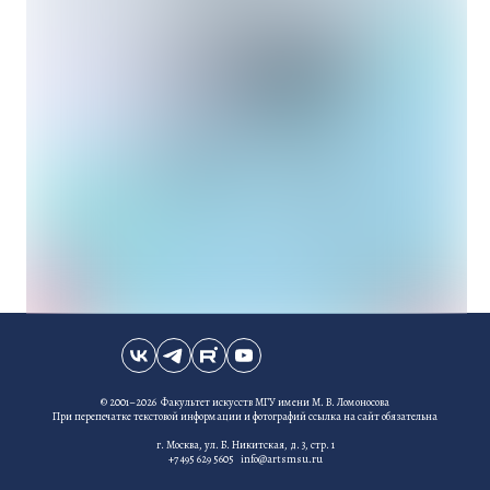
© 2001–2026 Факультет искусств МГУ имени М. В. Ломоносова
При перепечатке текстовой информации и фотографий ссылка на сайт обязательна
г. Москва, ул. Б. Никитская, д. 3, стр. 1
+7 495 629 5605 info@artsmsu.ru