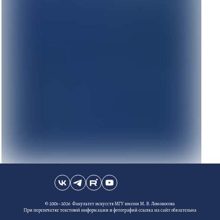
© 2001–2026 Факультет искусств МГУ имени М. В. Ломоносова
При перепечатке текстовой информации и фотографий ссылка на сайт обязательна