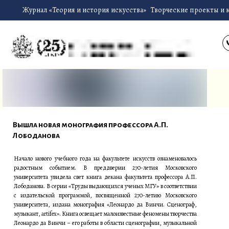
Журнал «Теория и история искусства»
Творческие проекты и 
Вышла новая монография профессора А.П.
Лободанова
Начало нового учебного года на факультете искусств ознаменовалось
радостным событием. В преддверии 270-летия Московского
университета увидела свет книга декана факультета профессора А.П.
Лободанова. В серии «Труды выдающихся ученых МГУ» в соответствии
с издательской программой, посвященной 270-летию Московского
университета, издана монография «Леонардо да Винчи. Сценограф,
музыкант, artifex». Книга освещает малоизвестные феномены творчества
Леонардо да Винчи – его работы в области сценографии, музыкальной