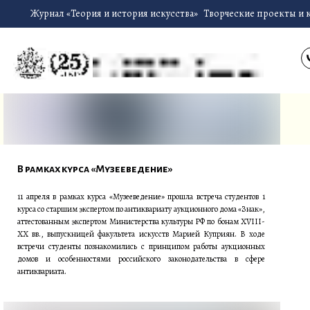
Журнал «Теория и история искусства»
Творческие проекты и 
В рамках курса «Музееведение»
11 апреля в рамках курса «Музееведение» прошла встреча студентов 1
курса со старшим экспертом по антиквариату аукционного дома «Знак»,
аттестованным экспертом Министерства культуры РФ по бонам XVIII-
XX вв., выпускницей факультета искусств Марией Куприян. В ходе
встречи студенты познакомились с принципом работы аукционных
домов и особенностями российского законодательства в сфере
антиквариата.