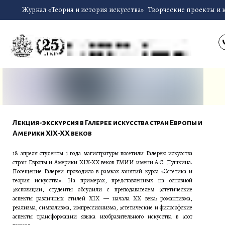
Журнал «Теория и история искусства»
Творческие проекты и 
Лекция-экскурсия в Галерее искусства стран Европы и
Америки XIX-XX веков
18 апреля студенты 1 года магистратуры посетили Галерею искусства
стран Европы и Америки XIX-XX веков ГМИИ имени А.С. Пушкина.
Посещение Галереи проходило в рамках занятий курса «Эстетика и
теория искусства». На примерах, представленных на основной
экспозиции, студенты обсудили с преподавателем эстетические
аспекты различных стилей XIX — начала XX века: романтизма,
реализма, символизма, импрессионизма, эстетические и философские
аспекты трансформации языка изобразительного искусства в этот