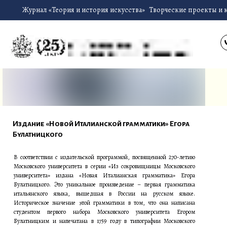
Журнал «Теория и история искусства»
Творческие проекты и 
Издание «Новой Италианской грамматики» Егора
Булатницкого
В соответствии с издательской программой, посвящeнной 270-летию
Московского университета в серии «Из сокровищницы Московского
университета» издана «Новая Италианская грамматика» Егора
Булатницкого. Это уникальное произведение – первая грамматика
итальянского языка, вышедшая в России на русском языке.
Историческое значение этой грамматики в том, что она написана
студентом первого набора Московского университета Егором
Булатницким и напечатана в 1759 году в типографии Московского