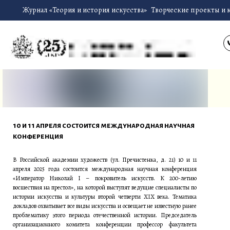
Журнал «Теория и история искусства»
Творческие проекты и 
10 и 11 апреля состоится международная научная
конференция
В Российской академии художеств (ул. Пречистенка, д. 21) 10 и 11
апреля 2025 года состоится международная научная конференция
«Император Николай I – покровитель искусств. К 200-летию
восшествия на престол», на которой выступят ведущие специалисты по
истории искусства и культуры второй четверти XIX века. Тематика
докладов охватывает все виды искусства и освещает не известную ранее
проблематику этого периода отечественной истории. Председатель
организационного комитета конференции профессор факультета