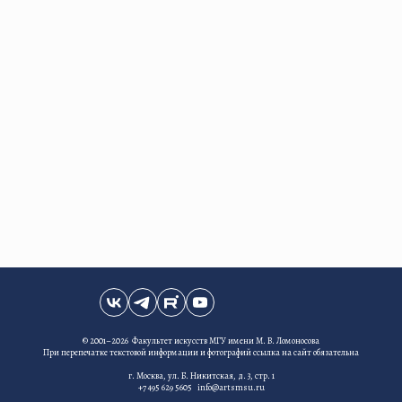
© 2001–2026 Факультет искусств МГУ имени М. В. Ломоносова
При перепечатке текстовой информации и фотографий ссылка на сайт обязательна
г. Москва, ул. Б. Никитская, д. 3, стр. 1
+7 495 629 5605 info@artsmsu.ru