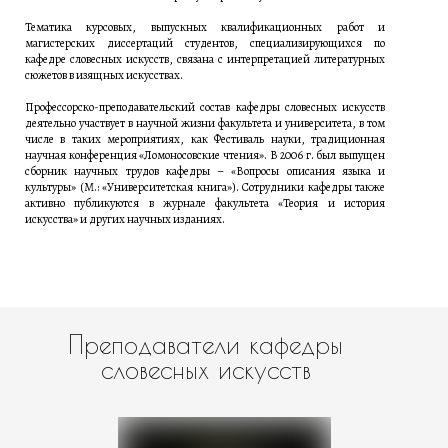
Тематика курсовых, выпускных квалификационных работ и
магистерских диссертаций студентов, специализирующихся по
кафедре словесных искусств, связана с интерпретацией литературных
сюжетов в изящных искусствах.
Профессорско-преподавательский состав кафедры словесных искусств
деятельно участвует в научной жизни факультета и университета, в том
числе в таких мероприятиях, как Фестиваль науки, традиционная
научная конференция «Ломоносовские чтения». В 2006 г. был выпущен
сборник научных трудов кафедры – «Вопросы описания языка и
культуры» (М.: «Университетская книга»). Сотрудники кафедры также
активно публикуются в журнале факультета «Теория и история
искусства» и других научных изданиях.
Преподаватели кафедры
словесных искусств