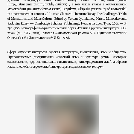
(http://istina.imec.msu.ru/profile/Krukova) , в том числе главы в коллективной
монографии (на английском языке): Kryukova, Ol'ga.The personality of Dostoevskii
in a postmodernist context // Russian Classical Literature Today: The Challenges/Trials
of Messianism and Mass Culture. Edited by Yordan Lyutskanov, Hristo Manolakev and
Radostin Rusev. — Cambridge Scholars Publishing, Newcastle upon Tyne, 2014. — P.
296–306, монографии «Архетипический образ Италии в русской литературе ХIХ
века» (М.: КДУ, 2007), словаря «Ономастикон романа А.С. Пушкина “Евгений
Онегин”» (М.: Издательство «МИК», 1999).
Сфера научных интересов: русская литература, имагология, язык и общество.
Преподаваемые дисциплины: «русский язык и культура речи», «история
словесности», «функциональная стилистика», «интерпретация идей и образов
классической и современной литературы в музыкальном театре».