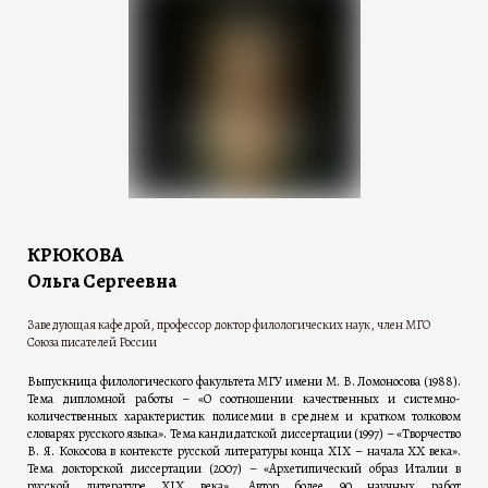
КРЮКОВА
Ольга Сергеевна
Заведующая кафедрой, профессор доктор филологических наук, член МГО
Союза писателей России
Выпускница филологического факультета МГУ имени М. В. Ломоносова (1988).
Тема дипломной работы – «О соотношении качественных и системно-
количественных характеристик полисемии в среднем и кратком толковом
словарях русского языка». Тема кандидатской диссертации (1997) – «Творчество
В. Я. Кокосова в контексте русской литературы конца ХIХ – начала ХХ века».
Тема докторской диссертации (2007) – «Архетипический образ Италии в
русской литературе ХIХ века». Автор более 90 научных работ