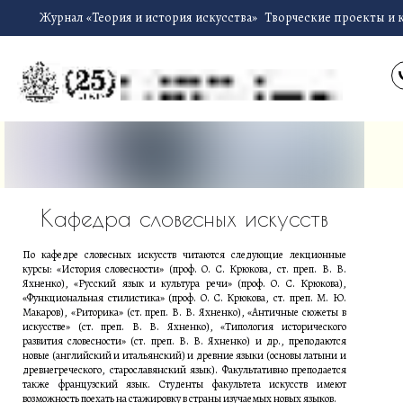
Журнал «Теория и история искусства»
Творческие проекты и 
Кафедра словесных искусств
По кафедре словесных искусств читаются следующие лекционные
курсы: «История словесности» (проф. О. С. Крюкова, ст. преп. В. В.
Яхненко), «Русский язык и культура речи» (проф. О. С. Крюкова),
«Функциональная стилистика» (проф. О. С. Крюкова, ст. преп. М. Ю.
Макаров), «Риторика» (ст. преп. В. В. Яхненко), «Античные сюжеты в
искусстве» (ст. преп. В. В. Яхненко), «Типология исторического
развития словесности» (ст. преп. В. В. Яхненко) и др., преподаются
новые (английский и итальянский) и древние языки (основы латыни и
древнегреческого, старославянский язык). Факультативно преподается
также французский язык. Студенты факультета искусств имеют
возможность поехать на стажировку в страны изучаемых новых языков.