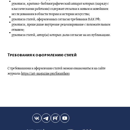
рукописи, критико-библиографический аппарат которых (наряду с
классическими работами) содержит отсылки к новым и новейшим
исследованиям в области теории и истории искусства;
рукописи статей, оформленных согласно требования ВАК РФ;
рукописи, прошедшие внутренне рецензирование с положительным
отзывом;
рукописи статей, автор(ы) которых дали согласие на их публикацию.
Требования к оформлению статей
С требованиями к оформлению статей можно ознакомиться на сайте
журнала:
https://art-magazine.pro/forauthors