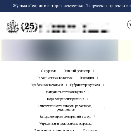
Журнал «Теория и история искусства»
Творческие проекты и 
О журнале
Главный редактор
Редакционная коллегия
Редакция
Требования к статьям
Рубрикатор журнала
Направить статью в журнал
Порядок рецензирования
Ответственность авторов, редакторов,
рецензентов
Авторские права и открытый доступ
Учредитель и издательство журнала
Вышедшие номера журнала
Контакты