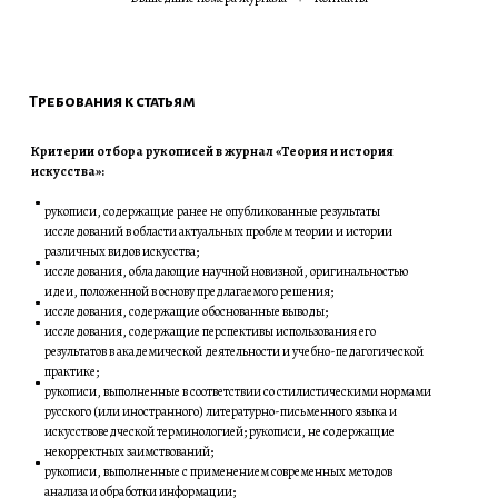
Требования к статьям
Критерии отбора рукописей в журнал «Теория и история
искусства»:
рукописи, содержащие ранее не опубликованные результаты
исследований в области актуальных проблем теории и истории
различных видов искусства;
исследования, обладающие научной новизной, оригинальностью
идеи, положенной в основу предлагаемого решения;
исследования, содержащие обоснованные выводы;
исследования, содержащие перспективы использования его
результатов в академической деятельности и учебно-педагогической
практике;
рукописи, выполненные в соответствии со стилистическими нормами
русского (или иностранного) литературно-письменного языка и
искусствоведческой терминологией; рукописи, не содержащие
некорректных заимствований;
рукописи, выполненные с применением современных методов
анализа и обработки информации;