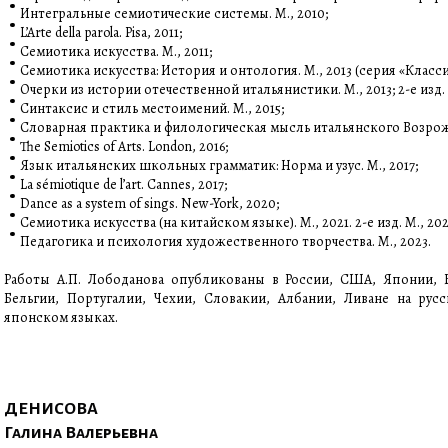
Интегральные семиотические системы. М., 2010;
L’Arte della parola. Pisa, 2011;
Семиотика искусства. М., 2011;
Семиотика искусства: История и онтология. М., 2013 (серия «Клас
Очерки из истории отечественной итальянистики. М., 2013; 2-е изд. 
Синтаксис и стиль местоимений. М., 2015;
Словарная практика и филологическая мысль итальянского Возрожд
The Semiotics of Arts. London, 2016;
Язык итальянских школьных грамматик: Норма и узус. М., 2017;
La sémiotique de l’art. Cannes, 2017;
Dance as a system of sings. New-York, 2020;
Семиотика искусства (на китайском языке). М., 2021. 2-е изд. М., 202
Педагогика и психология художественного творчества. М., 2023.
Работы А.П. Лободанова опубликованы в России, США, Японии, В
Бельгии, Португалии, Чехии, Словакии, Албании, Ливане на русс
японском языках.
ДЕНИСОВА
Галина Валерьевна