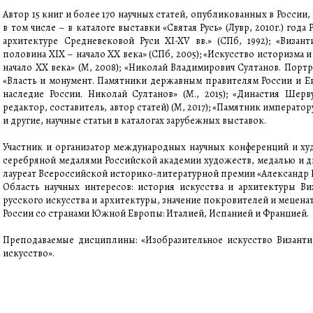
Автор 15 книг и более 170 научных статей, опубликованных в Росси
в том числе – в каталоге выставки «Святая Русь» (Лувр, 2010г.) года
архитектуре Средневековой Руси XI-XV вв.» (СПб, 1992); «Визан
половина XIX – начало ХХ века» (СПб, 2005); «Искусство историзма 
начало ХХ века» (М, 2008); «Николай Владимирович Султанов. Портр
«Власть и монумент. Памятники державным правителям России и Евро
наследие России. Николай Султанов» (М., 2015); «Династия Шерв
редактор, составитель, автор статей) (М, 2017); «Памятник император
и другие, научные статьи в каталогах зарубежных выставок.
Участник и организатор международных научных конференций и ху
серебряной медалями Российской академии художеств, медалью и 
лауреат Всероссийской историко-литературной премии «Александр 
Область научных интересов: история искусства и архитектуры Ви
русского искусства и архитектуры, значение покровителей и мецена
России со странами Южной Европы: Италией, Испанией и Францией.
Преподаваемые дисциплины: «Изобразительное искусство Византии
искусство».