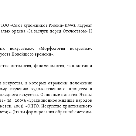
ВТОО «Союз художников России» (1995), лауреат
алью ордена «За заслуги перед Отечеством» II
х искусствах», «Морфология искусства»,
кусств Новейшего времени».
сства: онтология, феноменология, типология и
и искусства, в которых отражены положения
ому изучению художественного процесса в
кладного искусства. Основные понятия. Этапы
тве» (М., 2005); «Традиционное жилище народов
жевск, 2001). «ОНТО. Искусство христианского
редмета; 2. Этапы формирования образной системы.