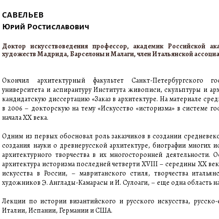
САВЕЛЬЕВ
Юрий Ростиславович
Доктор искусствоведения профессор, академик Российской ак
художеств Мадрида, Барселоны и Малаги, член Итальянской ассоци
Окончил архитектурный факультет Санкт-Петербургского госу
университета и аспирантуру Института живописи, скульптуры и архи
кандидатскую диссертацию «Заказ в архитектуре. На материале сред
в 2006 – докторскую на тему «Искусство «историзма» в системе г
начала ХХ века.
Одним из первых обосновал роль заказчиков в создании средневек
создания науки о древнерусской архитектуре, биографии многих и
архитектурного творчества в их многосторонней деятельности. О
архитектура историзма последней четверти XVIII – середины ХХ век
искусства в России, – мавританского стиля, творчества итальян
художников Э. Англады-Камарасы и И. Сулоаги, – еще одна область 
Лекции по истории византийского и русского искусства, русско
Италии, Испании, Германии и США.