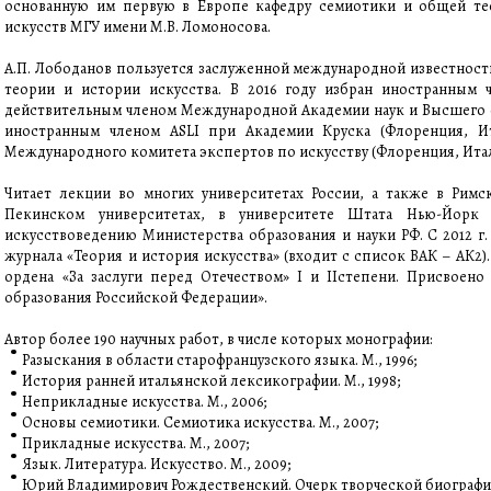
основанную им первую в Европе кафедру семиотики и общей теор
искусств МГУ имени М.В. Ломоносова.
А.П. Лободанов пользуется заслуженной международной известност
теории и истории искусства. В 2016 году избран иностранным 
действительным членом Международной Академии наук и Высшего об
иностранным членом ASLI при Академии Круска (Флоренция, Ит
Международного комитета экспертов по искусству (Флоренция, Итал
Читает лекции во многих университетах России, а также в Римс
Пекинском университетах, в университете Штата Нью-Йорк
искусствоведению Министерства образования и науки РФ. С 2012 г
журнала «Теория и история искусства» (входит с список ВАК – АК2
ордена «За заслуги перед Отечеством» I и IIстепени. Присвоен
образования Российской Федерации».
Автор более 190 научных работ, в числе которых монографии:
Разыскания в области старофранцузского языка. М., 1996;
История ранней итальянской лексикографии. М., 1998;
Неприкладные искусства. М., 2006;
Основы семиотики. Семиотика искусства. М., 2007;
Прикладные искусства. М., 2007;
Язык. Литература. Искусство. М., 2009;
Юрий Владимирович Рождественский. Очерк творческой биографии.