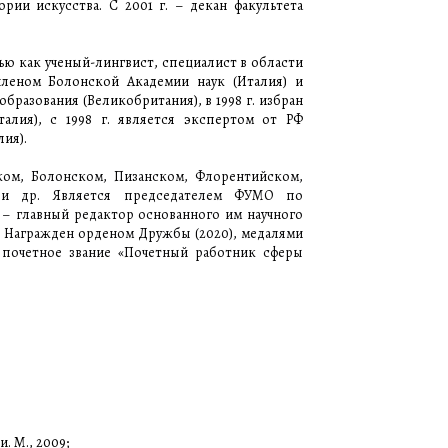
ии искусства. С 2001 г. – декан факультета
ью как ученый-лингвист, специалист в области
членом Болонской Академии наук (Италия) и
разования (Великобритания), в 1998 г. избран
алия), с 1998 г. является экспертом от РФ
ия).
ком, Болонском, Пизанском, Флорентийском,
 и др. Является председателем ФУМО по
. – главный редактор основанного им научного
). Награжден орденом Дружбы (2020), медалями
о почетное звание «Почетный работник сферы
 М., 2009;