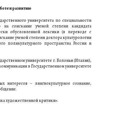
аботе и развитию
ударственного университета по специальности
ю на соискание ученой степени кандидата
ески обусловленной лексики (в переводе с
оискание ученой степени доктора культурологии
ого поликультурного пространства России и
сударственном университете г. Болоньи (Италия),
 коммуникации в Государственном университете
ых интересов – лингвокультурное сознание,
 общение.
ика художественной критики».