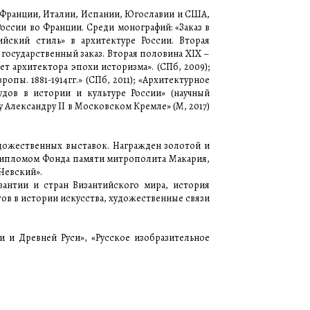
и, Франции, Италии, Испании, Югославии и США,
 России во Франции. Среди монографий: «Заказ в
тийский стиль» в архитектуре России. Вторая
и государственный заказ. Вторая половина XIX –
ет архитектора эпохи историзма». (СПб, 2009);
пы. 1881-1914гг.» (СПб, 2011); «Архитектурное
удов в истории и культуре России» (научный
у Александру II в Московском Кремле» (М, 2017)
дожественных выставок. Награжден золотой и
дипломом Фонда памяти митрополита Макария,
Невский».
зантии и стран Византийского мира, история
тов в истории искусства, художественные связи
 и Древней Руси», «Русское изобразительное