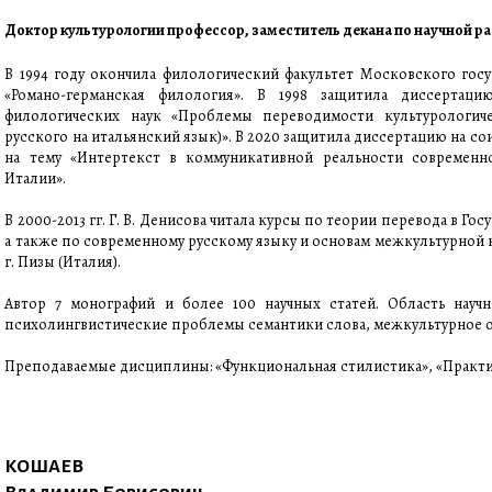
Доктор культурологии профессор, заместитель декана по научной р
В 1994 году окончила филологический факультет Московского гос
«Романо-германская филология». В 1998 защитила диссертаци
филологических наук «Проблемы переводимости культурологич
русского на итальянский язык)». В 2020 защитила диссертацию на с
на тему «Интертекст в коммуникативной реальности современн
Италии».
В 2000-2013 гг. Г. В. Денисова читала курсы по теории перевода в Го
а также по современному русскому языку и основам межкультурной
г. Пизы (Италия).
Автор 7 монографий и более 100 научных статей. Область научн
психолингвистические проблемы семантики слова, межкультурное
Преподаваемые дисциплины: «Функциональная стилистика», «Практ
КОШАЕВ