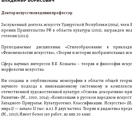
Владимир Борисович
Доктор искусствоведения профессор
Заслуженный деятель искусств Удмуртской Республики (1994), член 
премии Правительства РФ в области культуры (2011), награжден мед
степени (2023).
Преподаваемые дисциплины: «Стилеобразование в прикладны
«Феноменология искусства», «Теория и история изобразительных ис
Сфера научных интересов В.Б. Кошаева – теория и философия иску
морфология искусства.
Им созданы и опубликованы монографии в области общей теори
научного подхода к инновационному системному и комплексн
отечественной художественной культуре: «Основы декоративно-при
Развития» (М., 2010, 2014); «Композиция в русском народном искусс
Западного Приуралья. Культурогенез. Классификация. Искусство» (И
мира (I — начало II тыс. н.э.). В двух частях:1. Теория и дидактика п
(М., 2017); Имеет более 150 работ, из них 20 книг.