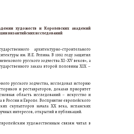
адемии художеств и Королевских академий
ации византийских исследований
дарственного архитектурно-строительного
тектуры им. И.Е. Репина. В 1992 году защитил
невекового русского зодчества XI–XV веков», а
осударственного заказа второй половины XIX –
ового русского зодчества, исследовал историю
сториков и реставраторов, доказав приоритет
сновная область исследований – искусство и
а в России и Европе. Восприятие европейского
ских скульпторов начала ХХ века, испанских
научных интересов, открытий и публикаций.
-европейским художественным связям читал в